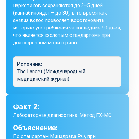
наркотиков сохраняются до 3–5 дней
(каннабиноиды — до 30), в то время как
анализ волос позволяет восстановить
историю употребления за последние 90 дней,
что является «золотым стандартом» при
долгосрочном мониторинге.
Источник:
The Lancet (Международный
медицинский журнал)
Факт 2:
Лабораторная диагностика: Метод ГХ-МС
Объяснение:
По стандартам Минздрава РФ, при