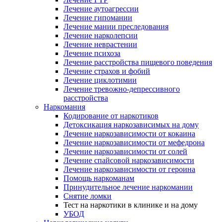
Лечение аутоагрессии
Лечение гипомании
Лечение мании преследования
Лечение нарколепсии
Лечение неврастении
Лечение психоза
Лечение расстройства пищевого поведения
Лечение страхов и фобий
Лечение циклотимии
Лечение тревожно-депрессивного
расстройства
Наркомания
Кодирование от наркотиков
Детоксикация наркозависимых на дому
Лечение наркозависимости от кокаина
Лечение наркозависимости от мефедрона
Лечение наркозависимости от солей
Лечение спайсовой наркозависимости
Лечение наркозависимости от героина
Помощь наркоманам
Принудительное лечение наркомании
Снятие ломки
Тест на наркотики в клинике и на дому
УБОД