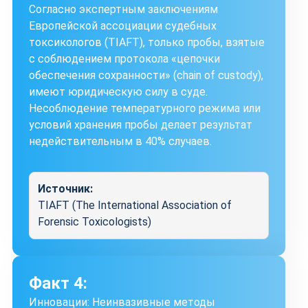
Согласно экспертным заключениям
Европейской ассоциации судебных
токсикологов (TIAFT), только пробы, взятые
с соблюдением протокола «цепочки
обеспечения сохранности» (chain of custody),
имеют юридическую силу в суде.
Несоблюдение температурного режима или
условий хранения пробы делает результат
недействительным в 40% случаев.
Источник:
TIAFT (The International Association of
Forensic Toxicologists)
Факт 4:
Инновации: Неинвазивные методы