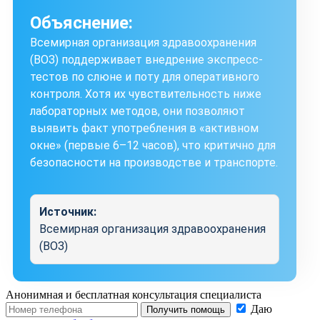
Объяснение:
Всемирная организация здравоохранения
(ВОЗ) поддерживает внедрение экспресс-
тестов по слюне и поту для оперативного
контроля. Хотя их чувствительность ниже
лабораторных методов, они позволяют
выявить факт употребления в «активном
окне» (первые 6–12 часов), что критично для
безопасности на производстве и транспорте.
Источник:
Всемирная организация здравоохранения
(ВОЗ)
Анонимная и бесплатная
консультация специалиста
Даю
Получить помощь