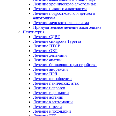
Лечение хронического алкоголизма
Лечение пивного алкоголизма
Лечение подросткового и детского
алкоголизма
Лечение женского алкоголизма
Принудительное лечение алкоголизма
Психиатрия
Лечение СДВГ
Лечение синдрома Туретта
Лечение ПТСР
Лечение ОКР
Лечение деменции
Лечение апатии
Лечение биполярного расстройства
Лечение анорексии
Лечение ПРЛ
Лечение шизофрении
Лечение панических атак
Лечение неврозов
Лечение игромании
Лечение астении
Лечение клептомании
Лечение стресса
Лечение ипохондрии
Лечение ГТР