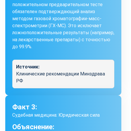
положительном предварительном тесте
обязателен подтверждающий анализ
методом газовой хроматографии-масс-
спектрометрии (ГХ-МС). Это исключает
ложноположительные результаты (например,
на лекарственные препараты) с точностью
до 99.9%.
Источник:
Клинические рекомендации Минздрава
РФ
Факт 3:
Судебная медицина: Юридическая сила
Объяснение: