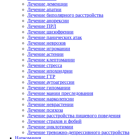
Лечение деменции
Лечение апатии
Лечение биполярного расстройства
Лечение анорексии
Лечение ПРЛ
Лечение шизофрении
Лечение панических атак
Лечение неврозов
Лечение игромании
Лечение астении
Лечение клептомании
Лечение стресса
Лечение ипохондрии
Лечение ГТР
Лечение аутоагрессии
Лечение гипомании
Лечение мании преследования
Лечение нарколепсии
Лечение неврастении
Лечение психоза
Лечение расстройства пищевого поведения
Лечение страхов и фобий
Лечение циклотимии
Лечение тревожно-депрессивного расстройства
Наркомания