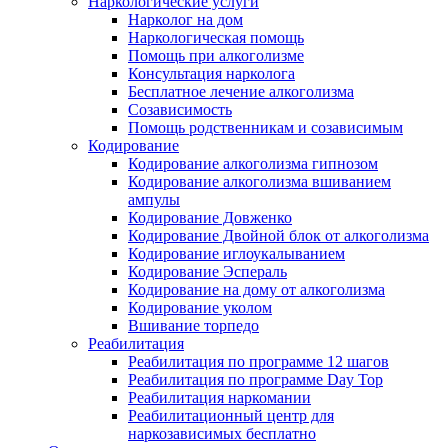
Наркологические услуги
Нарколог на дом
Наркологическая помощь
Помощь при алкоголизме
Консультация нарколога
Бесплатное лечение алкоголизма
Созависимость
Помощь родственникам и созависимым
Кодирование
Кодирование алкоголизма гипнозом
Кодирование алкоголизма вшиванием
ампулы
Кодирование Довженко
Кодирование Двойной блок от алкоголизма
Кодирование иглоукалыванием
Кодирование Эспераль
Кодирование на дому от алкоголизма
Кодирование уколом
Вшивание торпедо
Реабилитация
Реабилитация по программе 12 шагов
Реабилитация по программе Day Top
Реабилитация наркомании
Реабилитационный центр для
наркозависимых бесплатно