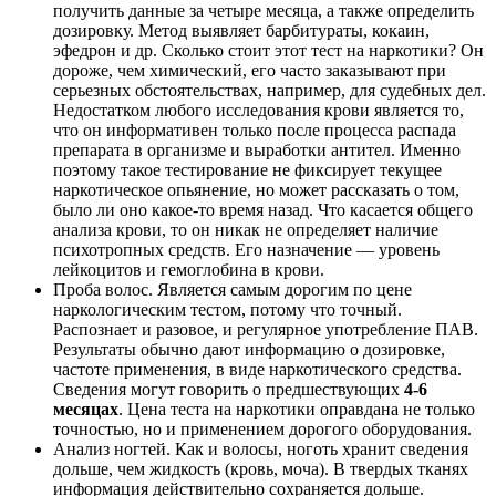
получить данные за четыре месяца, а также определить
дозировку. Метод выявляет барбитураты, кокаин,
эфедрон и др. Сколько стоит этот тест на наркотики? Он
дороже, чем химический, его часто заказывают при
серьезных обстоятельствах, например, для судебных дел.
Недостатком любого исследования крови является то,
что он информативен только после процесса распада
препарата в организме и выработки антител. Именно
поэтому такое тестирование не фиксирует текущее
наркотическое опьянение, но может рассказать о том,
было ли оно какое-то время назад. Что касается общего
анализа крови, то он никак не определяет наличие
психотропных средств. Его назначение — уровень
лейкоцитов и гемоглобина в крови.
Проба волос. Является самым дорогим по цене
наркологическим тестом, потому что точный.
Распознает и разовое, и регулярное употребление ПАВ.
Результаты обычно дают информацию о дозировке,
частоте применения, в виде наркотического средства.
Сведения могут говорить о предшествующих
4-6
месяцах
. Цена теста на наркотики оправдана не только
точностью, но и применением дорогого оборудования.
Анализ ногтей. Как и волосы, ноготь хранит сведения
дольше, чем жидкость (кровь, моча). В твердых тканях
информация действительно сохраняется дольше.