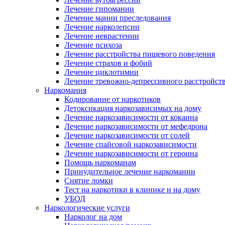
Лечение гипомании
Лечение мании преследования
Лечение нарколепсии
Лечение неврастении
Лечение психоза
Лечение расстройства пищевого поведения
Лечение страхов и фобий
Лечение циклотимии
Лечение тревожно-депрессивного расстройст
Наркомания
Кодирование от наркотиков
Детоксикация наркозависимых на дому
Лечение наркозависимости от кокаина
Лечение наркозависимости от мефедрона
Лечение наркозависимости от солей
Лечение спайсовой наркозависимости
Лечение наркозависимости от героина
Помощь наркоманам
Принудительное лечение наркомании
Снятие ломки
Тест на наркотики в клинике и на дому
УБОД
Наркологические услуги
Нарколог на дом