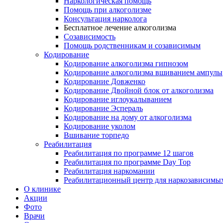
Наркологическая помощь
Помощь при алкоголизме
Консультация нарколога
Бесплатное лечение алкоголизма
Созависимость
Помощь родственникам и созависимым
Кодирование
Кодирование алкоголизма гипнозом
Кодирование алкоголизма вшиванием ампулы
Кодирование Довженко
Кодирование Двойной блок от алкоголизма
Кодирование иглоукалыванием
Кодирование Эспераль
Кодирование на дому от алкоголизма
Кодирование уколом
Вшивание торпедо
Реабилитация
Реабилитация по программе 12 шагов
Реабилитация по программе Day Top
Реабилитация наркомании
Реабилитационный центр для наркозависимых
О клинике
Акции
Фото
Врачи